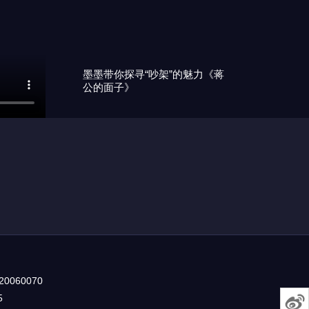
墨墨带你探寻“吵架”的魅力《蒋
公的面子》
0060070
5