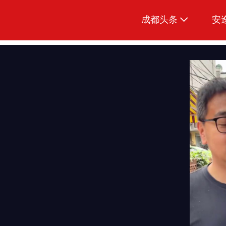
成都头条
安
原创
本地
国内
区域
头条智造
热点专题
传真机
公示