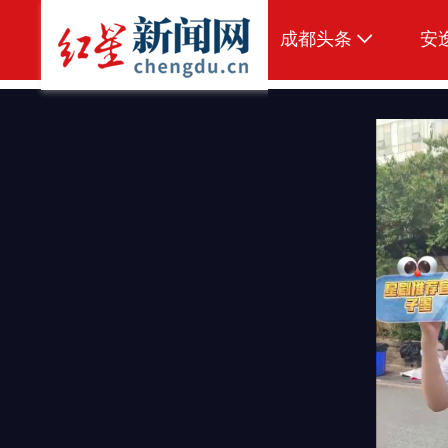
成都头条
安
原创
本地
国内
区域
头条智造
热点专题
传真机
公示