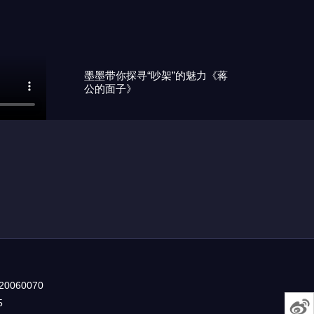
墨墨带你探寻“吵架”的魅力《蒋
公的面子》
0060070
5